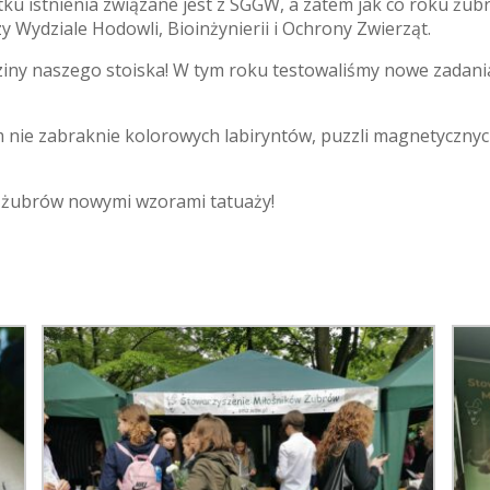
 istnienia związane jest z SGGW, a zatem jak co roku żubro
 Wydziale Hodowli, Bioinżynierii i Ochrony Zwierząt.
iny naszego stoiska! W tym roku testowaliśmy nowe zadania 
 nie zabraknie kolorowych labiryntów, puzzli magnetycznyc
mi żubrów nowymi wzorami tatuaży!