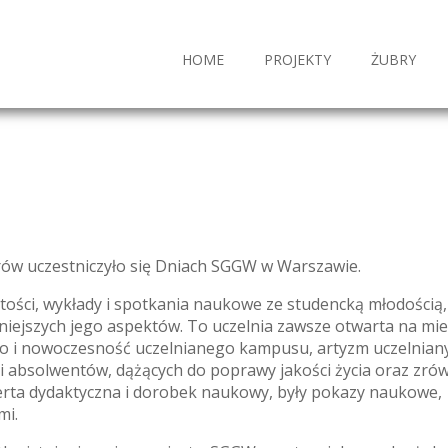
HOME
PROJEKTY
ŻUBRY
rów uczestniczyło się Dniach SGGW w Warszawie.
ości, wykłady i spotkania naukowe ze studencką młodością,
otniejszych jego aspektów. To uczelnia zawsze otwarta na mi
 i nowoczesność uczelnianego kampusu, artyzm uczelnianyc
 i absolwentów, dążących do poprawy jakości życia oraz zr
rta dydaktyczna i dorobek naukowy, były pokazy naukowe, w
mi.